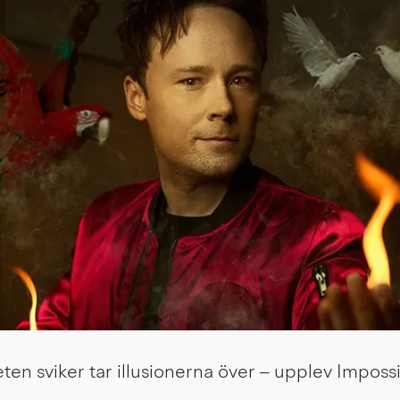
eten sviker tar illusionerna över – upplev Imposs