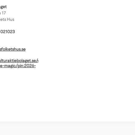
aget
 17
kets Hus
1021023
sfolketshus.se
lturaktiebolaget.se/evenemang/daniel-
le-magic/pin:2026-