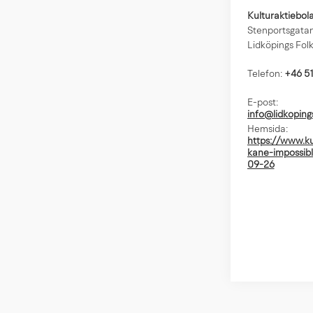
Kulturaktiebol
Stenportsgatan
Lidköpings Fol
Telefon:
+46 5
E-post:
info@lidkoping
Hemsida:
https://www.ku
kane-impossib
09-26