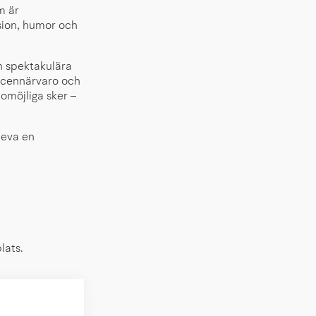
m är
usion, humor och
h spektakulära
 scennärvaro och
 omöjliga sker –
leva en
lats.