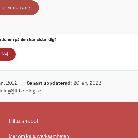
 alla evenemang
ationen på den här sidan dig?
Nej
an, 2022
Senast uppdaterad: 
20 jan, 2022
ldning@lidkoping.se
Hitta snabbt
Mer om kulturverksamheten