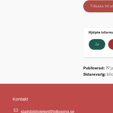
Tillbaka till
Hjälpte inform
Ja
Publicerad: 
19 j
Sidansvarig:
 bi
Kontakt
stadsbiblioteket@lidkoping.se