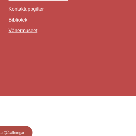
Kontaktuppgifter
Bibliotek
Länk till annan webbplats.
Vänermuseet
idköping - en webbplats inom Lidköping kommun
a inställningar