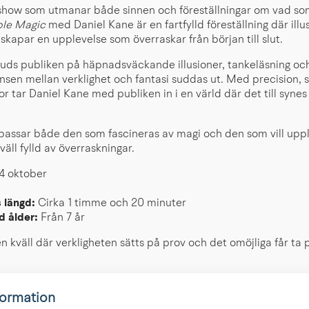
how som utmanar både sinnen och föreställningar om vad so
ble Magic
med Daniel Kane är en fartfylld föreställning där ill
 skapar en upplevelse som överraskar från början till slut.
juds publiken på häpnadsväckande illusioner, tankeläsning oc
sen mellan verklighet och fantasi suddas ut. Med precision,
r tar Daniel Kane med publiken in i en värld där det till synes
 passar både den som fascineras av magi och den som vill upp
äll fylld av överraskningar.
4 oktober
 längd:
Cirka 1 timme och 20 minuter
 ålder:
Från 7 år
n kväll där verkligheten sätts på prov och det omöjliga får ta p
formation