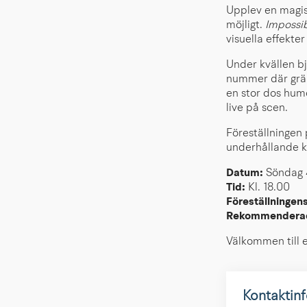
Upplev en magis
möjligt.
Impossi
visuella effekter
Under kvällen b
nummer där grän
en stor dos humo
live på scen.
Föreställningen
underhållande kv
Datum:
Söndag 
Tid:
Kl. 18.00
Föreställningens
Rekommenderad
Välkommen till e
Kontaktin