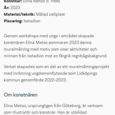
Konstnär: 
Elina Metso (f. 1988)
År: 
2023
Material/teknik: 
Målad cellplast
Placering: 
Isstadion
Genom workshops med unga i området skapade 
konstnären Elina Metso sommaren 2023 denna 
muralmålning med motiv som visar aktiviteter och 
minnen från isstadion mot en färgrik regnbågsbakgrund.
Verket skapades som en del av ett muralmålningsprojekt 
med inriktning ungdomsinflytande som Lidköpings 
kommun genomförde 2022–2023.
Om konstnären
Elina Metso, ursprungligen från Göteborg, är verksam 
som illustratör och konstnär. Hon är utbildad 