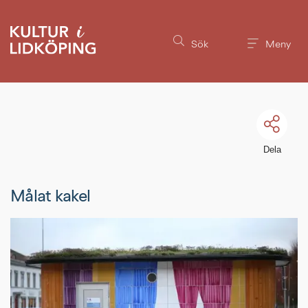
Till innehållet på sidan
Sök
Meny
Dela
Målat kakel