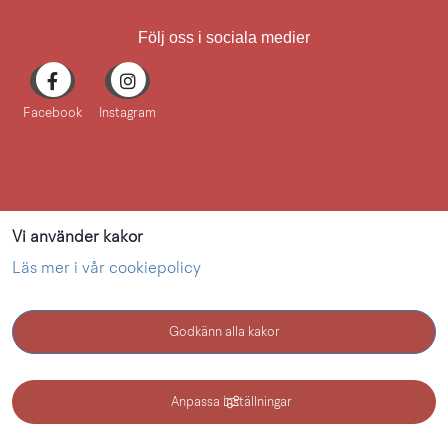
Följ oss i sociala medier
Facebook
Instagram
Vi använder kakor
Läs mer i vår cookiepolicy
Godkänn alla kakor
KONTAKT
Anpassa inställningar
Kultur i Lidköping - en webbplats inom Lidköping kommun