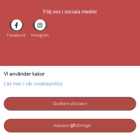
Följ oss i sociala medier
Facebook
Instagram
Vi använder kakor
Läs mer i vår cookiepolicy
Godkänn alla kakor
KONTAKT
Anpassa inställningar
Kultur i Lidköping - en webbplats inom Lidköping kommun