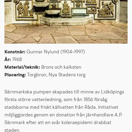
Konstnär: 
Gunnar Nylund (1904–1997)
År: 
1968
Material/teknik: 
Brons och kalksten 
Placering: 
Torgbron, Nya Stadens torg
Särnmarkska pumpen skapades till minne av Lidköpings 
första större vattenledning, som från 1856 försåg 
stadsborna med friskt källvatten från Råda. Initiativet 
möjliggjordes genom en donation från järnhandlare A.P. 
Särnmark efter att en svår koleraepidemi drabbat 
staden.