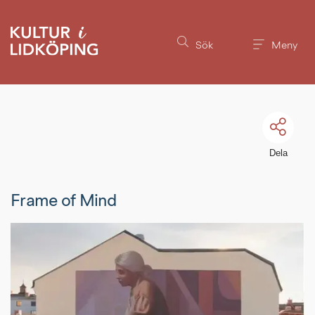
Till innehållet på sidan
Sök
Meny
Dela
Frame of Mind