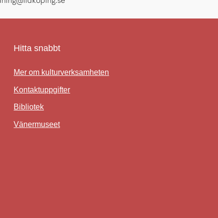
ldning@lidkoping.se
Hitta snabbt
Mer om kulturverksamheten
Kontaktuppgifter
Bibliotek
Länk till annan webbplats.
Vänermuseet