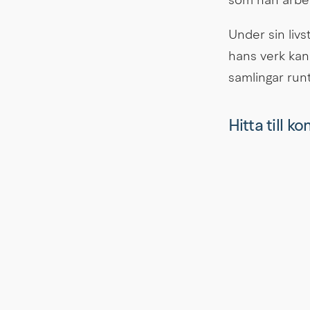
som han arbeta
Under sin livs
hans verk kan å
samlingar run
Hitta till k