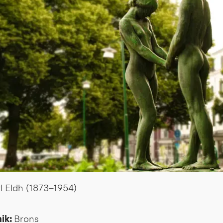
l Eldh (1873–1954)
ik: 
Brons 