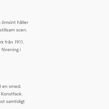
 ömsint håller 
stillsam scen.
k från 1911. 
förening i 
l en smed. 
Konstfack. 
st samtidigt 