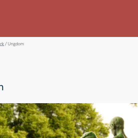
erk
/
Ungdom
m