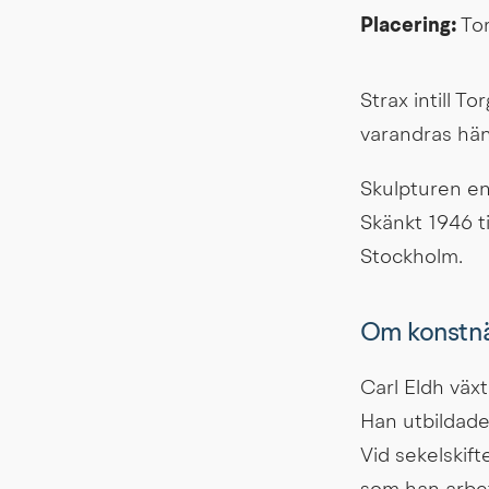
Placering: 
Tor
Strax intill T
varandras händ
Skulpturen en 
Skänkt 1946 ti
Stockholm.
Om konstn
Carl Eldh väx
Han utbildade 
Vid sekelskift