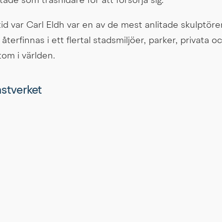
de som träsnidare för att försörja sig.
tid var Carl Eldh var en av de mest anlitade skulptörer
terfinnas i ett flertal stadsmiljöer, parker, privata oc
tom i världen.
onstverket