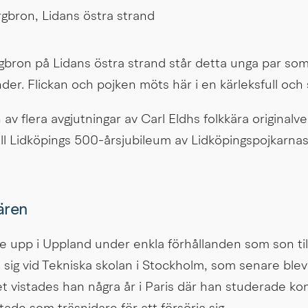
gbron, Lidans östra strand
orgbron på Lidans östra strand står detta unga par som
er. Flickan och pojken möts här i en kärleksfull och 
av flera avgjutningar av Carl Eldhs folkkära originalver
ll Lidköpings 500-årsjubileum av Lidköpingspojkarnas 
ären
te upp i Uppland under enkla förhållanden som son til
sig vid Tekniska skolan i Stockholm, som senare blev 
et vistades han några år i Paris där han studerade kon