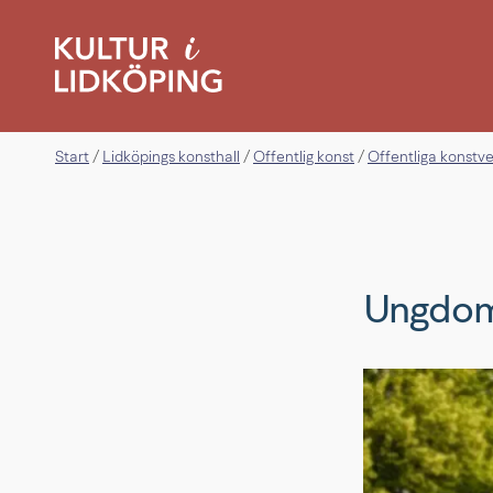
Start
Lidköpings konsthall
Offentlig konst
Offentliga konstv
/
/
/
Ungdo