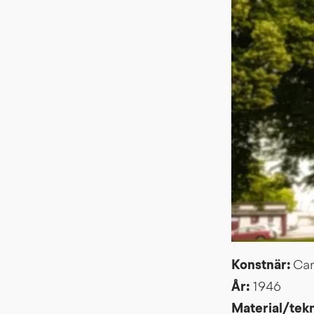
Konstnär: 
Car
År: 
1946
Material/tekn