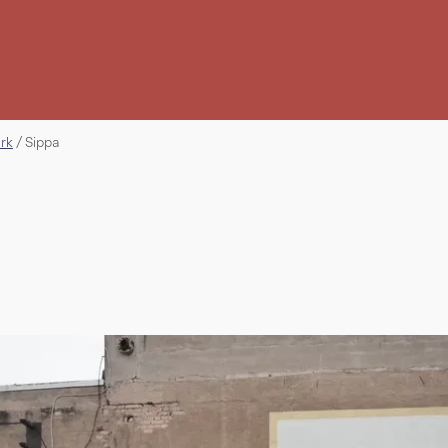
erk
/
Sippa