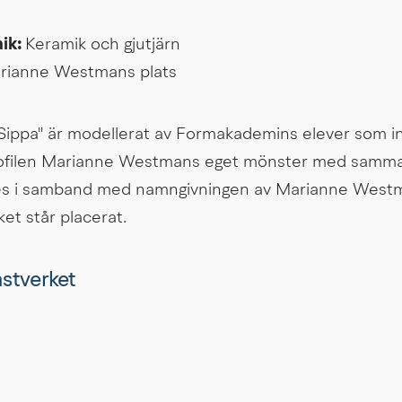
ik: 
Keramik och gjutjärn
rianne Westmans plats
Sippa" är modellerat av Formakademins elever som in
ofilen Marianne Westmans eget mönster med samma
des i samband med namngivningen av Marianne Westma
et står placerat.
onstverket