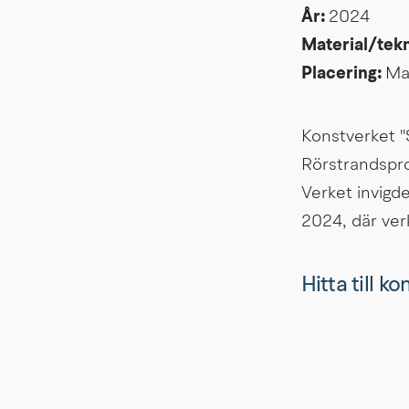
År: 
2024
Material/tekn
Placering: 
Ma
Konstverket "
Rörstrandspr
Verket invig
2024, där verk
Hitta till k