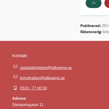
Ja
Publicerad: 
20 
Sidansvarig:
 bi
Kontakt
stadsbiblioteket@lidkoping.se
konsthallen@lidkoping.se
0510 - 77 00 50
Adress:
Stenportsgatan 11