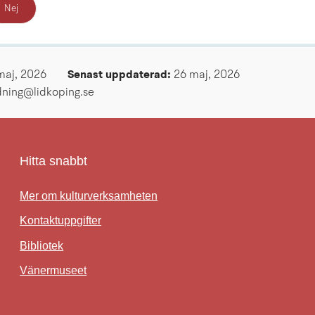
Nej
maj, 2026
Senast uppdaterad: 
26 maj, 2026
ldning@lidkoping.se
Hitta snabbt
Mer om kulturverksamheten
Kontaktuppgifter
Bibliotek
Länk till annan webbplats.
Vänermuseet