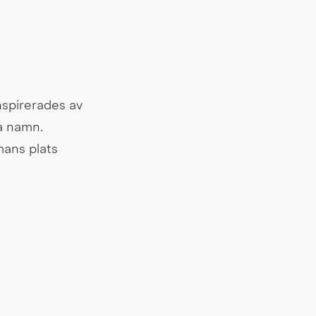
spirerades av 
 namn. 
ns plats 