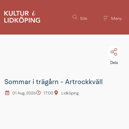
Till innehållet på sidan
Sök
Meny
Dela
Sommar i trägårn - Artrockkväll
01 Aug, 2026
17:00
Lidköping