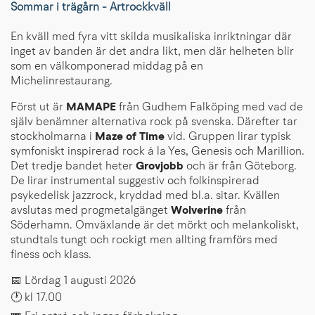
Sommar i trägårn - Artrockkväll
En kväll med fyra vitt skilda musikaliska inriktningar där
inget av banden är det andra likt, men där helheten blir
som en välkomponerad middag på en
Michelinrestaurang.
Först ut är
MAMAPE
från Gudhem Falköping med vad de
själv benämner alternativa rock på svenska. Därefter tar
stockholmarna i
Maze of Time
vid. Gruppen lirar typisk
symfoniskt inspirerad rock á la Yes, Genesis och Marillion.
Det tredje bandet heter
Grovjobb
och är från Göteborg.
De lirar instrumental suggestiv och folkinspirerad
psykedelisk jazzrock, kryddad med bl.a. sitar. Kvällen
avslutas med progmetalgänget
Wolverine
från
Söderhamn. Omväxlande är det mörkt och melankoliskt,
stundtals tungt och rockigt men allting framförs med
finess och klass.
📅 Lördag 1 augusti 2026
🕐 kl 17.00